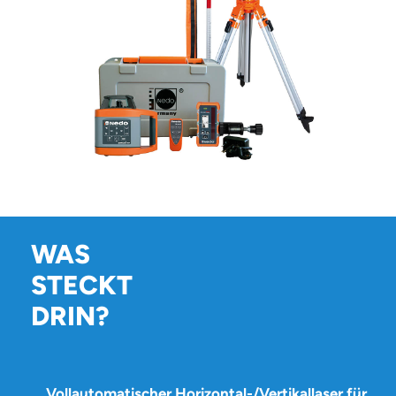
WAS
STECKT
DRIN?
Vollautomatischer Horizontal-/Vertikallaser für