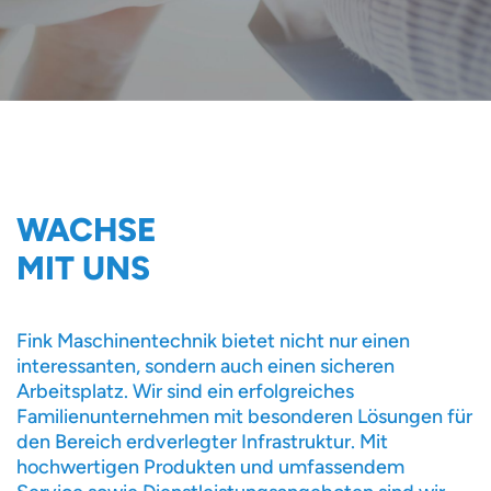
WACHSE
MIT UNS
Fink Maschinentechnik bietet nicht nur einen
interessanten, sondern auch einen sicheren
Arbeitsplatz. Wir sind ein erfolgreiches
Familienunternehmen mit besonderen Lösungen für
den Bereich erdverlegter Infrastruktur. Mit
hochwertigen Produkten und umfassendem